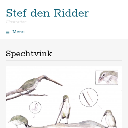
Stef den Ridder
Illustration
Menu
Spring
naar
de
Spechtvink
inhoud