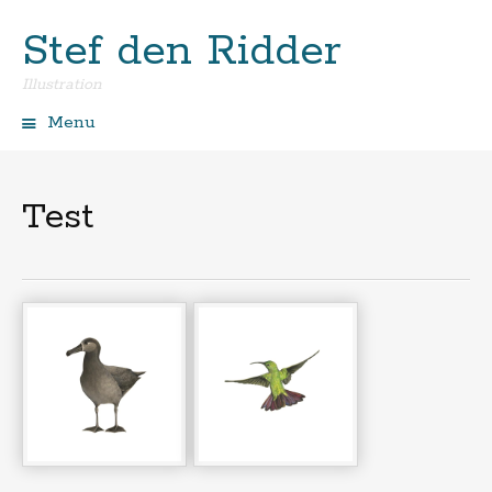
Stef den Ridder
Illustration
Menu
Spring
naar
de
Test
inhoud